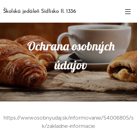
Školská jedáleň Sídlisko II. 1336
Ochrana osobných
údajov
https://www.osobnyudaj.sk/informovanie/54006805/s
k/zakladne-informacie